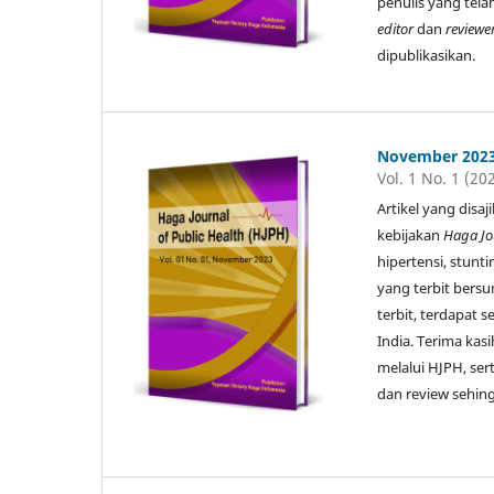
penulis yang tela
editor
dan
reviewe
dipublikasikan.
November 202
Vol. 1 No. 1 (20
Artikel yang disa
kebijakan
Haga Jo
hipertensi, stunt
yang terbit bersum
terbit, terdapat s
India. Terima kas
melalui HJPH, se
dan review sehingg