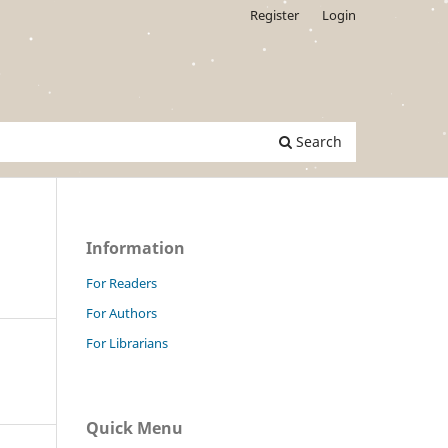
Register
Login
Search
Information
For Readers
For Authors
For Librarians
Quick Menu