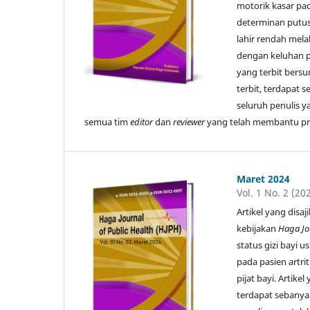
motorik kasar pad
determinan putus
lahir rendah mela
dengan keluhan pe
yang terbit bersum
terbit, terdapat s
seluruh penulis y
semua tim
editor
dan
reviewer
yang telah membantu prose
Maret 2024
Vol. 1 No. 2 (20
Artikel yang disa
kebijakan
Haga Jo
status gizi bayi u
pada pasien artri
pijat bayi. Artike
terdapat sebanyak 