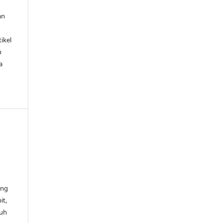
an
ikel
h
a
ang
it,
ruh