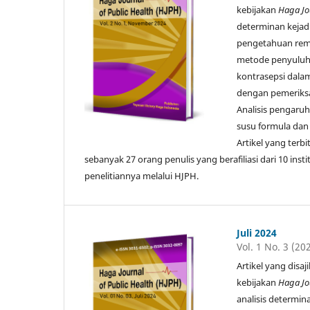
kebijakan
Haga Jo
determinan kejadi
pengetahuan rema
metode penyuluha
kontrasepsi dala
dengan pemeriksaa
Analisis pengaruh
susu formula dan 
Artikel yang terbi
sebanyak 27 orang penulis yang berafiliasi dari 10 ins
penelitiannya melalui HJPH.
Juli 2024
Vol. 1 No. 3 (20
Artikel yang disa
kebijakan
Haga Jo
analisis determin