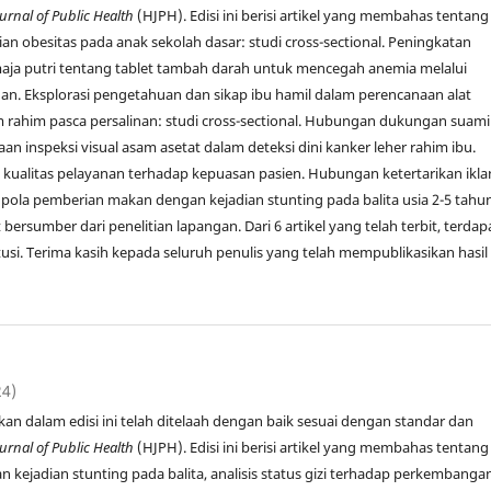
urnal of Public Health
(HJPH). Edisi ini berisi artikel yang membahas tentang
an obesitas pada anak sekolah dasar: studi cross-sectional. Peningkatan
ja putri tentang tablet tambah darah untuk mencegah anemia melalui
n. Eksplorasi pengetahuan dan sikap ibu hamil dalam perencanaan alat
m rahim pasca persalinan: studi cross-sectional. Hubungan dukungan suami
n inspeksi visual asam asetat dalam deteksi dini kanker leher rahim ibu.
 kualitas pelayanan terhadap kepuasan pasien. Hubungan ketertarikan ikla
pola pemberian makan dengan kejadian stunting pada balita usia 2-5 tahun
t bersumber dari penelitian lapangan. Dari 6 artikel yang telah terbit, terdap
titusi. Terima kasih kepada seluruh penulis yang telah mempublikasikan hasil
24)
jikan dalam edisi ini telah ditelaah dengan baik sesuai dengan standar dan
urnal of Public Health
(HJPH). Edisi ini berisi artikel yang membahas tentang
an kejadian stunting pada balita, analisis status gizi terhadap perkembanga