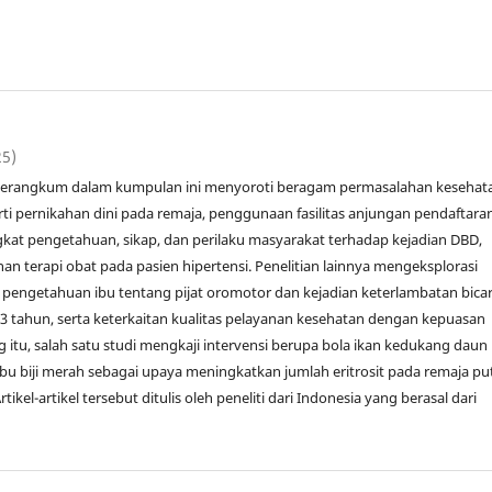
25)
 terangkum dalam kumpulan ini menyoroti beragam permasalahan kesehat
ti pernikahan dini pada remaja, penggunaan fasilitas anjungan pendaftara
ngkat pengetahuan, sikap, dan perilaku masyarakat terhadap kejadian DBD,
n terapi obat pada pasien hipertensi. Penelitian lainnya mengeksplorasi
pengetahuan ibu tentang pijat oromotor dan kejadian keterlambatan bica
3 tahun, serta keterkaitan kualitas pelayanan kesehatan dengan kepuasan
g itu, salah satu studi mengkaji intervensi berupa bola ikan kedukang daun
bu biji merah sebagai upaya meningkatkan jumlah eritrosit pada remaja put
ikel-artikel tersebut ditulis oleh peneliti dari Indonesia yang berasal dari
.