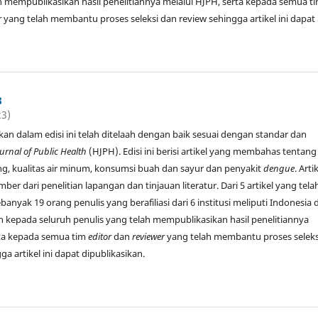
h mempublikasikan hasil penelitiannya melalui HJPH, serta kepada semua t
r
yang telah membantu proses seleksi dan review sehingga artikel ini dapat
3
23)
jikan dalam edisi ini telah ditelaah dengan baik sesuai dengan standar dan
urnal of Public Health
(HJPH). Edisi ini berisi artikel yang membahas tentang
ing, kualitas air minum, konsumsi buah dan sayur dan penyakit
dengue
. Arti
ber dari penelitian lapangan dan tinjauan literatur. Dari 5 artikel yang tela
ebanyak 19 orang penulis yang berafiliasi dari 6 institusi meliputi Indonesia 
ih kepada seluruh penulis yang telah mempublikasikan hasil penelitiannya
rta kepada semua tim
editor
dan
reviewer
yang telah membantu proses seleks
a artikel ini dapat dipublikasikan.