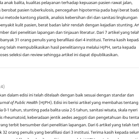
a anak balita, kualitas pelayanan terhadap kepuasan pasien rawat jalan,
 berobat pasien tuberkulosis, pencegahan hipotermia pada bayi berat bad
lui metode kantong plastik, analisis kebersihan diri dan sanitasi lingkungan
nyakit kulit pasien, berat badan lahir rendah dengan kejadian stunting. Art
ber dari penelitian lapangan dan tinjauan literatur. Dari 7 artikel yang tela
ebanyak 31 orang penulis yang berafiliasi dari 4 institusi. Terima kasih kepad
ang telah mempublikasikan hasil penelitiannya melalui HJPH, serta kepada
s seleksi dan review sehingga artikel ini dapat dipublikasikan.
24)
jikan dalam edisi ini telah ditelaah dengan baik sesuai dengan standar dan
urnal of Public Health
(HJPH). Edisi ini berisi artikel yang membahas tentang
sia 0-1 tahun, stunting pada balita usia 2-5 tahun, sanitasi wisata, skala nyeri
tis rheumatoid, keberadaan jentik aedes aegypti dan pengetahuan ibu tent
l yang terbit bersumber dari penelitian lapangan. Dari 6 artikel yang telah terb
32 orang penulis yang berafiliasi dari 3 institusi. Terima kasih kepada selu