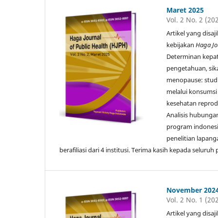
Maret 2025
Vol. 2 No. 2 (20
Artikel yang disa
kebijakan
Haga Jo
Determinan kepat
pengetahuan, sika
menopause: studi 
melalui konsumsi
kesehatan reprod
Analisis hubunga
program indonesi
penelitian lapanga
berafiliasi dari 4 institusi. Terima kasih kepada selur
November 202
Vol. 2 No. 1 (20
Artikel yang disa